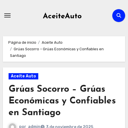
Ir
al
AceiteAuto
contenido
Página de inicio
Aceite Auto
Grúas Socorro – Grúas Económicas y Confiables en
Santiago
Aceite Auto
Grúas Socorro – Grúas
Económicas y Confiables
en Santiago
por
admin
3 de noviembre de 2025