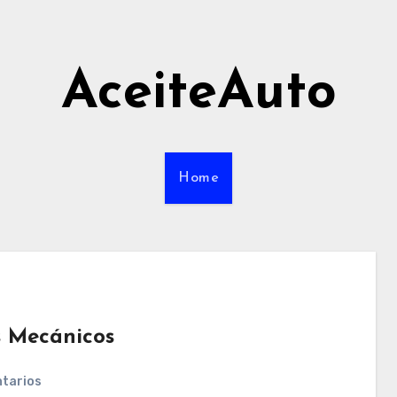
AceiteAuto
Home
s Mecánicos
tarios